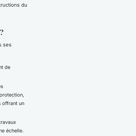
tructions du
 ?
s ses
nt de
es
 protection,
 offrant un
 travaux
ne échelle.