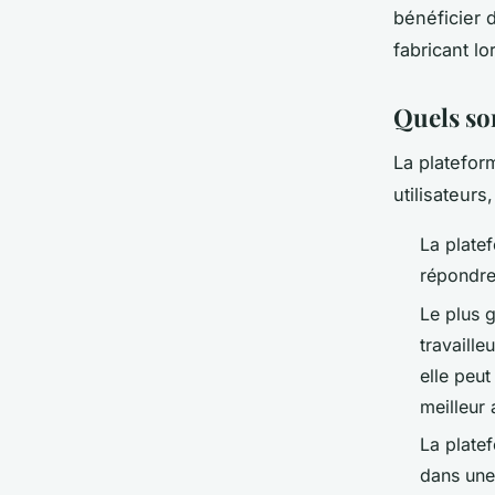
bénéficier d
fabricant lor
Quels son
La platefor
utilisateurs
La platef
répondre 
Le plus g
travaille
elle peu
meilleur 
La platef
dans une