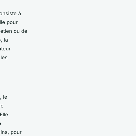
onsiste à
lle pour
retien ou de
, la
uteur
 les
, le
le
Elle
e
ins, pour