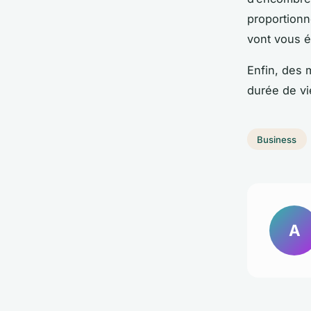
proportionn
vont vous é
Enfin, des 
durée de vie
Business
A