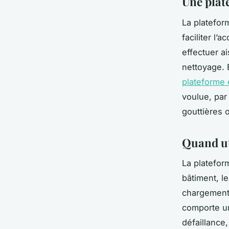
Une plate
La platefor
faciliter l’
effectuer a
nettoyage. 
plateforme 
voulue, par
gouttières 
Quand ut
La plateform
bâtiment, l
chargement
comporte une
défaillance