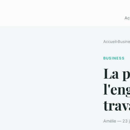
Ac
Accueil
›
Busin
BUSINESS
La p
l'en
trav
Amélie — 23 j