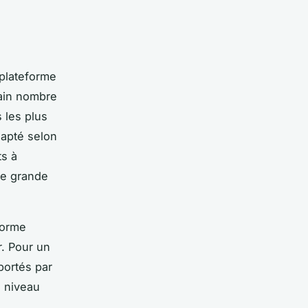
 plateforme
tain nombre
 les plus
dapté selon
ts à
de grande
eforme
r. Pour un
portés par
e niveau