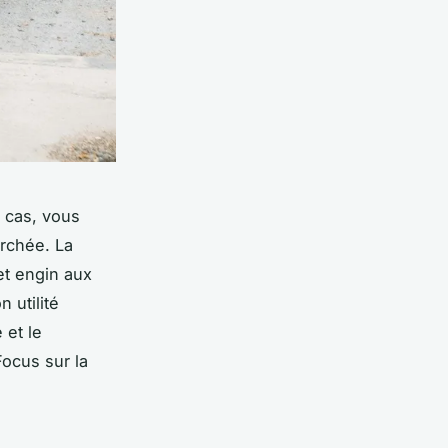
 cas, vous
erchée. La
et engin aux
n utilité
 et le
Focus sur la