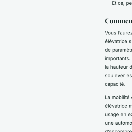
Et ce, pe
Comment 
Vous l’aure
élévatrice s
de paramètr
importants.
la hauteur 
soulever es
capacité.
La mobilité 
élévatrice 
usage en ex
une automob
d’encombrem