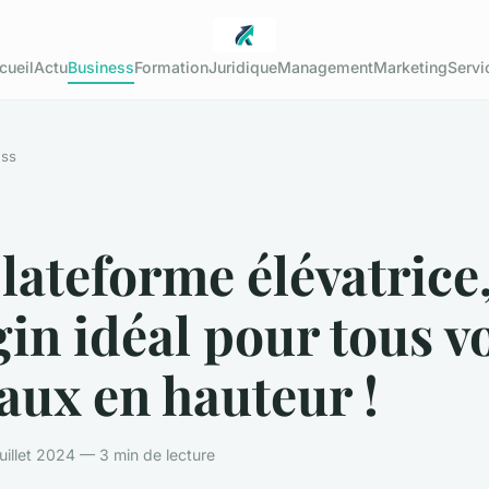
cueil
Actu
Business
Formation
Juridique
Management
Marketing
Servi
ess
lateforme élévatrice
gin idéal pour tous v
aux en hauteur !
uillet 2024 — 3 min de lecture